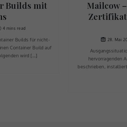
r Builds mit
Mailcow –
ns
Zertifika
4 mins read
iner Builds für nicht-
28. Mai 2
inen Container Build auf
Ausgangssituatio
olgenden wird […]
hervorragenden A
beschrieben, installier