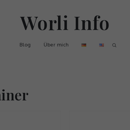
Worli Info
Blog
Über mich
iner