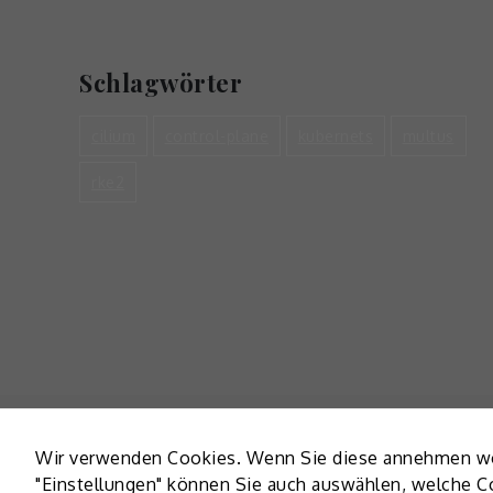
Schlagwörter
cilium
control-plane
kubernets
multus
rke2
Copyright 
Wir verwenden Cookies. Wenn Sie diese annehmen wolle
"Einstellungen" können Sie auch auswählen, welche 